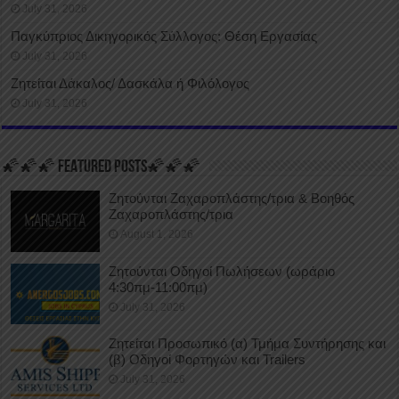
July 31, 2026
Παγκύπριος Δικηγορικός Σύλλογος: Θέση Εργασίας
July 31, 2026
Ζητείται Δάκαλος/ Δασκάλα ή Φιλόλογος
July 31, 2026
🌠🌠🌠 FEATURED POSTS🌠🌠🌠
Ζητούνται Ζαχαροπλάστης/τρια & Βοηθός
Ζαχαροπλάστης/τρια
August 1, 2026
Ζητούνται Οδηγοί Πωλήσεων (ωράριο
4:30πμ-11:00πμ)
July 31, 2026
Ζητείται Προσωπικό (α) Τμήμα Συντήρησης και
(β) Οδηγοί Φορτηγών και Trailers
July 31, 2026