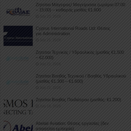
Ζητείται Μάγειρας/ Μαγείρισσα (ωράριο 07:00
– 15:00) – καθαρός μισθός €1.600
July 23, 2026
Cyprus International Roads Ltd: Θέσεις
για Administration
July 21, 2026
Ζητείται Τεχνικός / Υδραυλικός (μισθός €1.500
– €2.000)
July 21, 2026
Ζητείται Βοηθός Τεχνικού / Βοηθός Υδραυλικού
(μισθός €1.300 – €1.600)
July 21, 2026
Ζητείται Βοηθός Παιδιάτρου (μισθός: €1.200)
July 18, 2026
Abelair Aviation: Θέσεις εργασίας (δεν
απαιτείται εμπειρία)