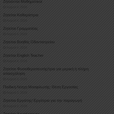
Ζητούνται Μαθηματικοί
August 4, 2026
Ζητείται Καθαρίστρια
August 4, 2026
Ζητείται Γραμματέας
August 4, 2026
Ζητείται Βοηθός Οδοντιατρείου
August 4, 2026
Ζητείται English Teacher
August 4, 2026
Ζητείται Φυσιοθεραπευτής/τρια για μερική ή πλήρη
απασχόληση
August 3, 2026
Παιδική Λέσχη Μοσφιλωτής: Θέση Εργασίας
August 3, 2026
Ζητείται Εργάτης/ Εργάτρια για την παραγωγή
August 3, 2026
Ζητείται Αρχιτέκτονας