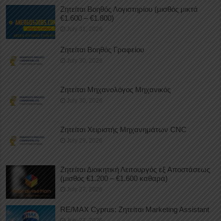
Ζητείται Βοηθός Λογιστηρίου (μισθός μικτά
€1.600 – €1.800)
July 31, 2026
Ζητείται Βοηθός Γραφείου
July 30, 2026
Ζητείται Μηχανολόγος Μηχανικός
July 30, 2026
Ζητείται Χειριστής Μηχανημάτων CNC
July 29, 2026
Ζητείται Διοικητική Λειτουργός εξ Αποστάσεως
(μισθός €1.200 – €1.600 καθαρά)
July 27, 2026
RE/MAX Cyprus: Ζητείται Marketing Assistant
July 27, 2026