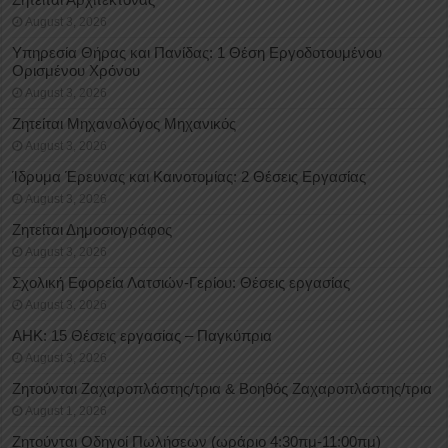
August 3, 2026
Υπηρεσία Θήρας και Πανίδας: 1 Θέση Eργοδοτουμένου
Oρισμένου Xρόνου
August 3, 2026
Ζητείται Μηχανολόγος Μηχανικός
August 3, 2026
Ίδρυμα Έρευνας και Καινοτομίας: 2 Θέσεις Εργασίας
August 3, 2026
Ζητείται Δημοσιογράφος
August 3, 2026
Σχολική Εφορεία Λατσιών-Γερίου: Θέσεις εργασίας
August 3, 2026
ΑΗΚ: 15 Θέσεις εργασίας – Παγκύπρια
August 3, 2026
Ζητούνται Ζαχαροπλάστης/τρια & Βοηθός Ζαχαροπλάστης/τρια
August 1, 2026
Ζητούνται Οδηγοί Πωλήσεων (ωράριο 4:30πμ-11:00πμ)