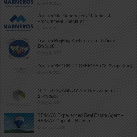
July 9, 2026
Ζητείται Site Supervisor / Materials &
Procurement Specialist
July 9, 2026
Ζητείται Βοηθός/ Καθαρίστρια Παιδικού
Σταθμού
July 8, 2026
Ζητείται SECURITY OFFICER (€8,75 την ώρα)
July 8, 2026
ΣΠΥΡΟΣ ΙΩΑΝΝΟΥ Δ.Ε.Π.Ε.: Ζητείται
Δικηγόρος
July 8, 2026
RE/MAX: Experienced Real Estate Agent –
RE/MAX Capital – Nicosia
June 29, 2026