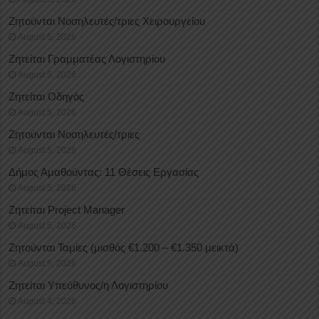
Ζητούνται Νοσηλευτές/τριες Χειρουργείου
August 5, 2026
Ζητείται Γραμματέας Λογιστηρίου
August 5, 2026
Ζητείται Οδηγός
August 5, 2026
Ζητούνται Νοσηλευτές/τριες
August 5, 2026
Δήμος Αμαθούντας: 11 Θέσεις Εργασίας
August 5, 2026
Ζητείται Project Manager
August 5, 2026
Ζητούνται Ταμίες (μισθός €1.200 – €1.350 μεικτά)
August 5, 2026
Ζητείται Υπεύθυνος/η Λογιστηρίου
August 4, 2026