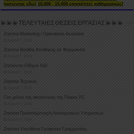
πατώντας εδώ!
10.000 - 15.000 επισκέπτες καθημερινώς!
💫💫💫ΤΕΛΕΥΤΑΙΕΣ ΘΕΣΕΙΣ ΕΡΓΑΣΙΑΣ 💫💫💫
Ζητείται Marketing / Operations Assistant
August 7, 2026
Ζητείται Βοηθός Αποθήκης σε Φαρμακείο
August 7, 2026
Ζητούνται Οδηγοί Ταξί
August 7, 2026
Ζητείται Τεχνικός
August 7, 2026
Γίνε μέλος της οικογένειας της Πάφος FC
August 7, 2026
Ζητείται Προϊστάμενος/η Λειτουργικών Υπηρεσιών
August 7, 2026
Ζητείται Υπεύθυνη Γραφείου/ Γραμματέας