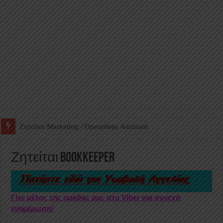
Ζητείται Βοηθός Αποθήκης σε Φαρμακείο
Ζητείται Bookkeeper
Γίνε μέλος της ομάδας μας στο Viber για συνεχή
ενημέρωση!