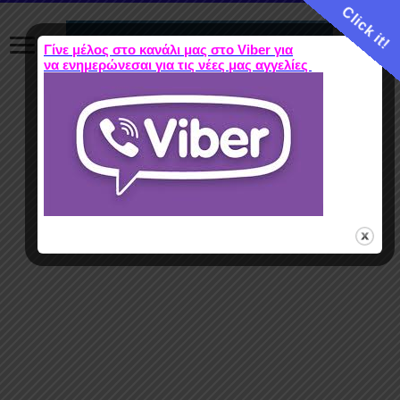
Click it!
Γίνε μέλος στο κανάλι μας στο Viber για
να ενημερώνεσαι για τις νέες μας αγγελίες